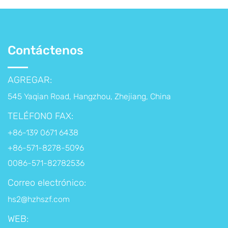
Contáctenos
AGREGAR:
545 Yaqian Road, Hangzhou, Zhejiang, China
TELÉFONO FAX:
+86-139 0671 6438
+86-571-8278-5096
0086-571-82782536
Correo electrónico:
hs2@hzhszf.com
WEB: