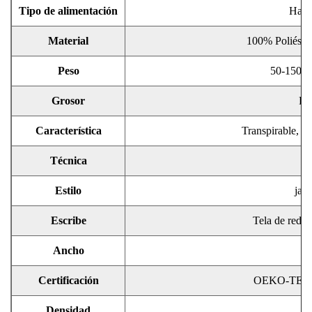
Tipo de alimentación
Hace
Material
100% Poliéster
Peso
50-150g/
Grosor
Pe
Característica
Transpirable, tr
Técnica
d
Estilo
jacq
Escribe
Tela de red, t
Ancho
4
Certificación
OEKO-TEX
Densidad