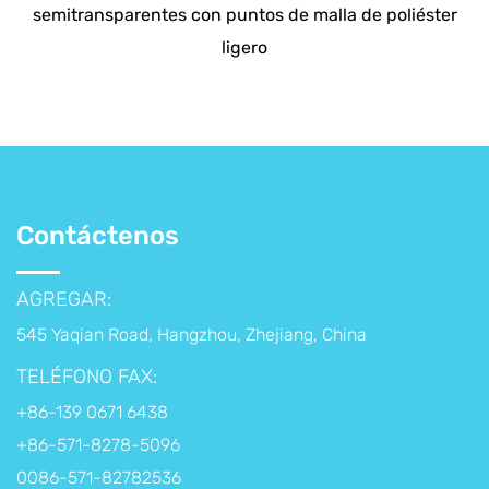
ligero, elengants, tela transparente de encaje
Contáctenos
AGREGAR:
545 Yaqian Road, Hangzhou, Zhejiang, China
TELÉFONO FAX:
+86-139 0671 6438
+86-571-8278-5096
0086-571-82782536