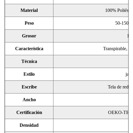
Material
100% Poliéster
Peso
50-150g/
Grosor
Pe
Característica
Transpirable, tr
Técnica
d
Estilo
jacq
Escribe
Tela de red, t
Ancho
4
Certificación
OEKO-TEX
Densidad